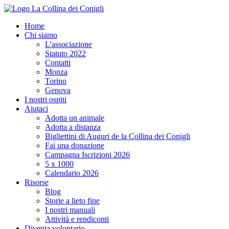
Home
Chi siamo
L'associazione
Statuto 2022
Contatti
Monza
Torino
Genova
I nostri ospiti
Aiutaci
Adotta un animale
Adotta a distanza
Bigliettini di Auguri de la Collina dei Conigli
Fai una donazione
Campagna Iscrizioni 2026
5 x 1000
Calendario 2026
Risorse
Blog
Storie a lieto fine
I nostri manuali
Attività e rendiconti
Diventa volontario