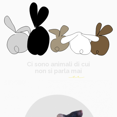
Ci sono animali di cui
non si parla
mai