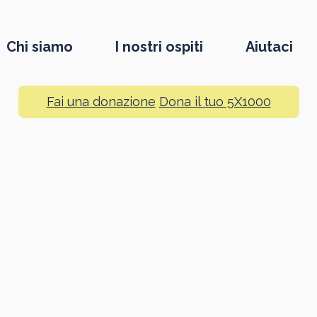
Chi siamo
I nostri ospiti
Aiutaci
Fai una donazione
Dona il tuo 5X1000