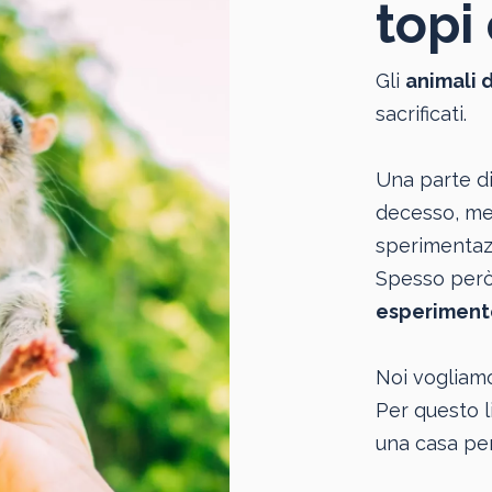
topi 
Gli
animali 
sacrificati.
Una parte di
decesso, men
sperimentazi
Spesso però 
esperiment
Noi vogliam
Per questo l
una casa per