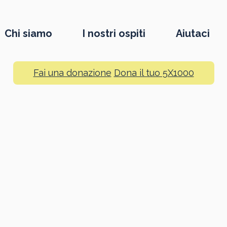
Chi siamo
I nostri ospiti
Aiutaci
Fai una donazione
Dona il tuo 5X1000