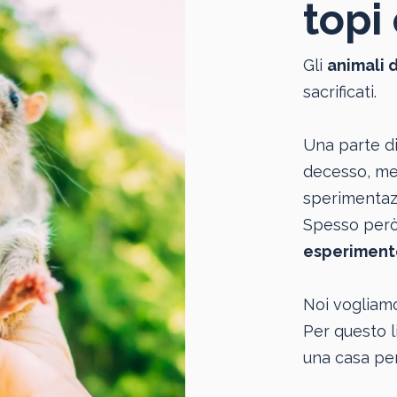
topi 
Gli
animali 
sacrificati.
Una parte di
decesso, men
sperimentazi
Spesso però 
esperiment
Noi vogliam
Per questo l
una casa per