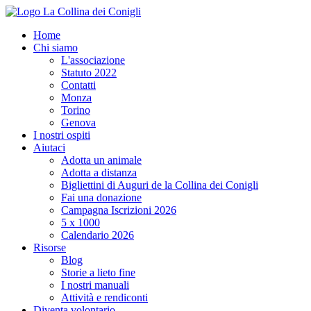
Home
Chi siamo
L'associazione
Statuto 2022
Contatti
Monza
Torino
Genova
I nostri ospiti
Aiutaci
Adotta un animale
Adotta a distanza
Bigliettini di Auguri de la Collina dei Conigli
Fai una donazione
Campagna Iscrizioni 2026
5 x 1000
Calendario 2026
Risorse
Blog
Storie a lieto fine
I nostri manuali
Attività e rendiconti
Diventa volontario