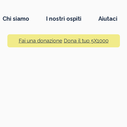
Chi siamo
I nostri ospiti
Aiutaci
Fai una donazione
Dona il tuo 5X1000