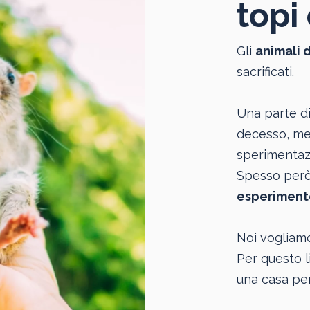
topi 
Gli
animali 
sacrificati.
Una parte di
decesso, men
sperimentazi
Spesso però 
esperiment
Noi vogliam
Per questo l
una casa per