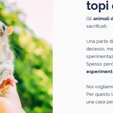
topi 
Gli
animali 
sacrificati.
Una parte di
decesso, men
sperimentazi
Spesso però 
esperiment
Noi vogliam
Per questo l
una casa per