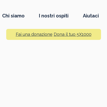
Chi siamo
I nostri ospiti
Aiutaci
Fai una donazione
Dona il tuo 5X1000