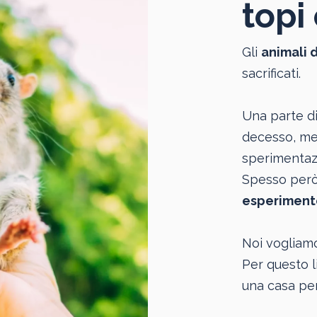
topi 
Gli
animali 
sacrificati.
Una parte di
decesso, men
sperimentazi
Spesso però 
esperiment
Noi vogliam
Per questo l
una casa per